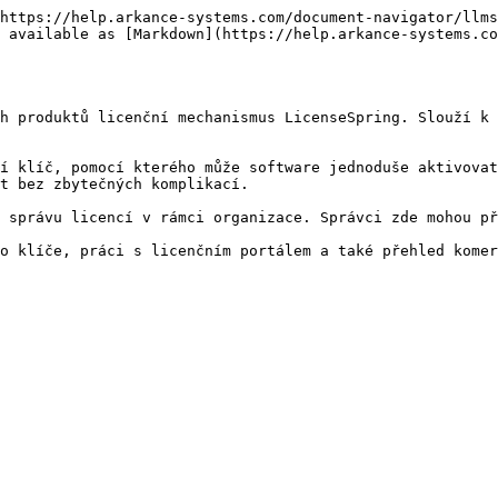
https://help.arkance-systems.com/document-navigator/llms
 available as [Markdown](https://help.arkance-systems.co
h produktů licenční mechanismus LicenseSpring. Slouží k 
í klíč, pomocí kterého může software jednoduše aktivovat
t bez zbytečných komplikací.

 správu licencí v rámci organizace. Správci zde mohou př
o klíče, práci s licenčním portálem a také přehled komer