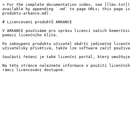
> For the complete documentation index, see [llms.txt](
available by appending `.md` to page URLs; this page is
produktu-arkance.md).

# Licencování produktů ARKANCE

V ARKANCE používáme pro správu licencí našich komerčníc
pomocí licenčního klíče.

Po zakoupení produktu uživatel obdrží jedinečný licenčn
uživatelsky přívětivá, takže lze software začít používa
Součástí řešení je také licenční portál, který umožňuje
Na této stránce naleznete informace o použití licenčníh