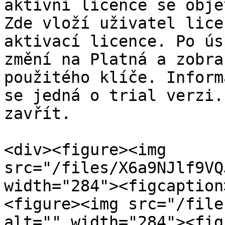
aktivní licence se obje
Zde vloží uživatel lice
aktivací licence. Po ús
změní na Platná a zobra
použitého klíče. Inform
se jedná o trial verzi.
zavřít.

<div><figure><img 
src="/files/X6a9NJlf9VQ
width="284"><figcaption
<figure><img src="/file
alt="" width="284"><fig