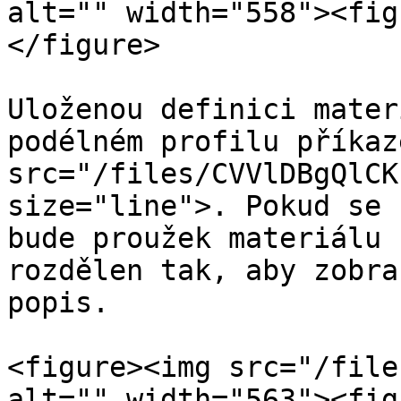
alt="" width="558"><fig
</figure>

Uloženou definici mater
podélném profilu příkaz
src="/files/CVVlDBgQlCK
size="line">. Pokud se 
bude proužek materiálu 
rozdělen tak, aby zobra
popis.

<figure><img src="/file
alt="" width="563"><fig