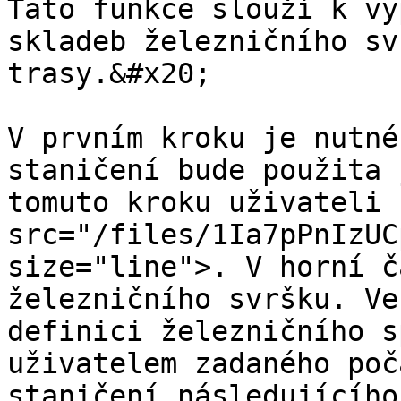
Tato funkce slouží k vy
skladeb železničního sv
trasy.&#x20;

V prvním kroku je nutné
staničení bude použita 
tomuto kroku uživateli 
src="/files/1Ia7pPnIzUC
size="line">. V horní č
železničního svršku. Ve
definici železničního s
uživatelem zadaného poč
staničení následujícího