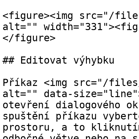
<figure><img src="/file
alt="" width="331"><fig
</figure>

## Editovat výhybku

Příkaz <img src="/files
alt="" data-size="line"
otevření dialogového ok
spuštění příkazu vybert
prostoru, a to kliknutí
odbočné větve nebo na s