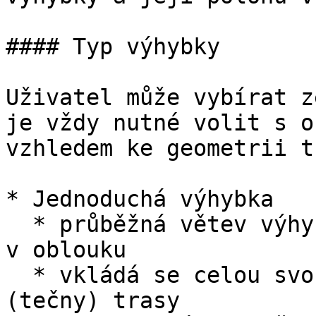
#### Typ výhybky

Uživatel může vybírat z
je vždy nutné volit s o
vzhledem ke geometrii t
* Jednoduchá výhybka

  * průběžná větev výhybky je přímá, odbočná větev 
v oblouku

  * vkládá se celou svou délkou do přímého úseku 
(tečny) trasy
