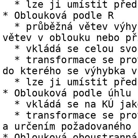
  * lze ji umístit před ZÚ nebo za KÚ

* Oblouková podle R

  * průběžná větev výhybky je v oblouku, odbočná 
větev v oblouku nebo pří
  * vkládá se celou svou délkou do oblouku trasy

  * transformace se provede podle R oblouku trasy, 
do kterého se výhybka v
  * lze ji umístit před ZÚ nebo za KÚ

* Oblouková podle úhlu

  * vkládá se na KÚ jako rozjezdová výhybka

  * transformace se provede výběrem jedné z větví 
a určením požadovaného 
* Oblouková oboustranná
