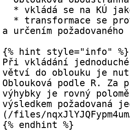
  * vkládá se na KÚ jako rozjezdová výhybka

  * transformace se provede výběrem jedné z větví 
a určením požadovaného 
{% hint style="info" %}

Při vkládání jednoduché
větví do oblouku je nut
Oblouková podle R. Za p
výhybky je rovný polomě
výsledkem požadovaná je
(/files/nqxJlYJQFypm4um
{% endhint %}
