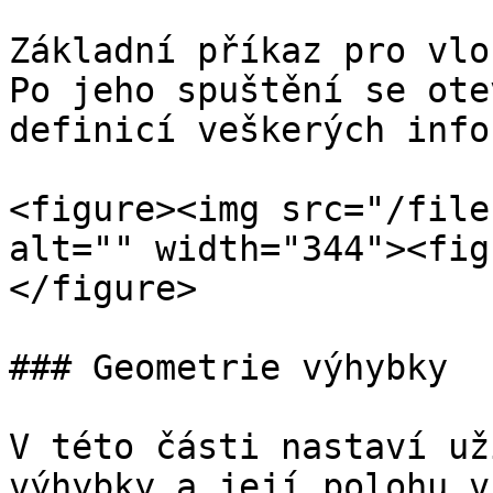
Základní příkaz pro vlo
Po jeho spuštění se ote
definicí veškerých info
<figure><img src="/file
alt="" width="344"><fig
</figure>

### Geometrie výhybky

V této části nastaví už
výhybky a její polohu v